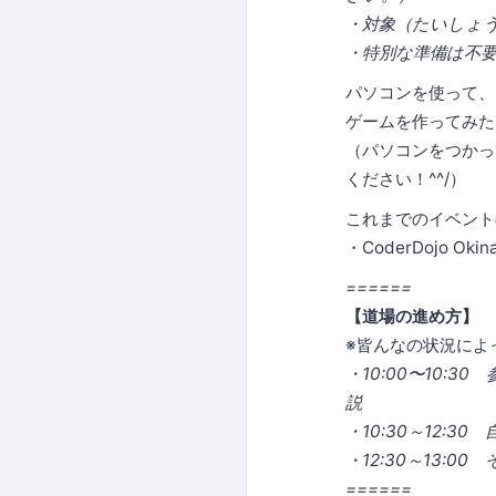
・対象（たいしょ
・特別な準備は不
パソコンを使って、
ゲームを作ってみた
（パソコンをつかっ
ください！^^/）
これまでのイベントの様
・CoderDojo Ok
======
【道場の進め方】
※皆んなの状況によっ
・10:00〜10
説
・10:30～12:3
・12:30～13
======