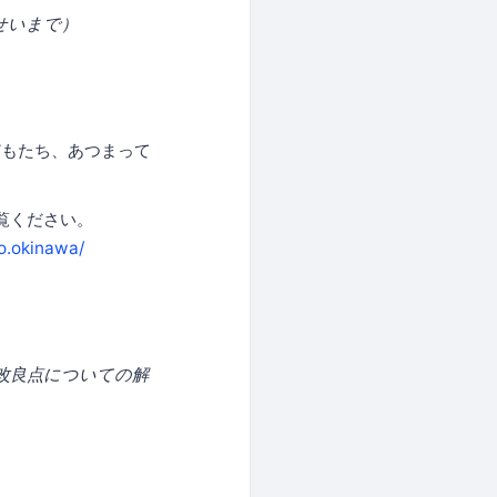
せいまで）
どもたち、あつまって
ご覧ください。
o.okinawa/
＆改良点についての解