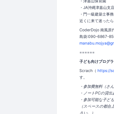
・津嘉山保育園
・JA沖縄津嘉山支
・門一級建築士事務
近くに来て迷ったら
CoderDojo 南風
島袋:090-6867-85
manabu.mojya@gm
======
子ども向けプログラ
Scrach（
https://s
す。
・参加費無料（さ
・ノートPCの貸
・参加可能な子ども
（スペースの都合
さい。）