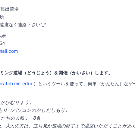
店集出荷場
所
遠慮なく連絡下さい^_^
原代表
54
ail.com
ミング道場（どうじょう）を開催（かいさい）します。
cratch.mit.edu/
）というツールを使って、簡単（かんたん）なゲ
んかひむりょう）
出あり（パソコンのかしだしあり）
たちの人数： 8名
上、大人の方は、立ち見か道場の終了まで退室いただくことがあ